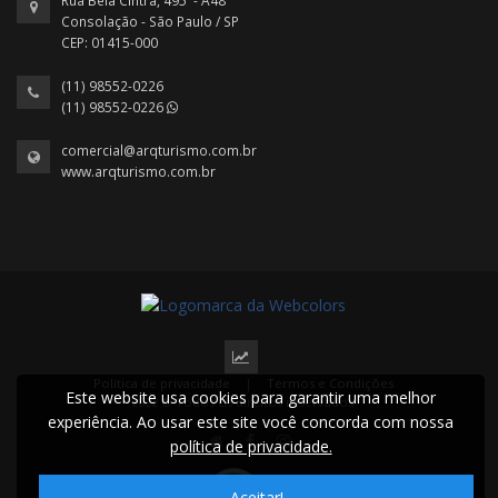
Rua Bela Cintra, 495 - A48
Consolação - São Paulo / SP
CEP: 01415-000
(11) 98552-0226
(11) 98552-0226
comercial@arqturismo.com.br
www.arqturismo.com.br
Política de privacidade
|
Termos e Condições
Este website usa cookies para garantir uma melhor
2022 © Todos os direitos reservados.
experiência. Ao usar este site você concorda com nossa
política de privacidade.
Aceitar!