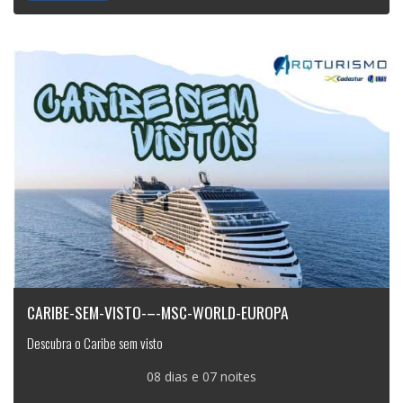
CARIBE-SEM-VISTO-–-MSC-WORLD-EUROPA
Descubra o Caribe sem visto
08 dias e 07 noites