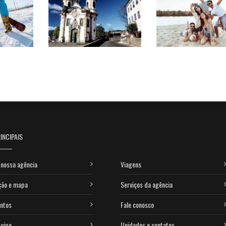
INCIPAIS
nossa agência
Viagens
ção e mapa
Serviços da agência
ntos
Fale conosco
uipe
Unidades e contatos