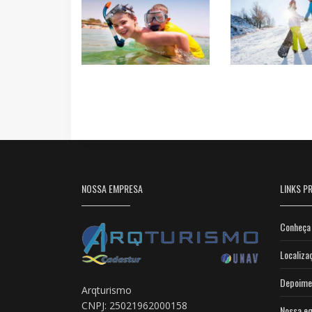
NOSSA EMPRESA
LINKS PR
Conheça 
Localiza
Depoime
Arqturismo
CNPJ: 25021962000158
Nossa eq