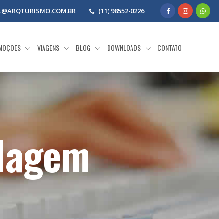
L@ARQTURISMO.COM.BR
(11) 98552-0226
MOÇÕES
VIAGENS
BLOG
DOWNLOADS
CONTATO
dagem